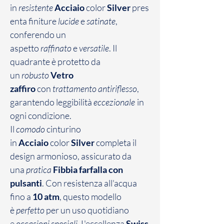
in
resistente
Acciaio
color
Silver
pres
enta finiture
lucide
e
satinate
,
conferendo un
aspetto
raffinato
e
versatile
. Il
quadrante è protetto da
un
robusto
Vetro
zaffiro
con
trattamento antiriflesso
,
garantendo leggibilità
eccezionale
in
ogni condizione.
Il
comodo
cinturino
in
Acciaio
color
Silver
completa il
design armonioso, assicurato da
una
pratica
Fibbia farfalla con
pulsanti
. Con resistenza all'acqua
fino a
10 atm
, questo modello
è
perfetto
per un uso quotidiano
e
occasioni speciali
. L'eccellenza
Swiss