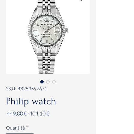
SKU: R8253597671
Philip watch
Prezzo
Prezzo
 449,00 € 
404,10 €
regolare
scontato
Quantità
*