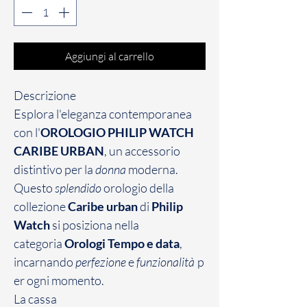
Aggiungi al carrello
Descrizione
Esplora l'eleganza contemporanea
con l'
OROLOGIO PHILIP WATCH
CARIBE URBAN
, un accessorio
distintivo per la
donna
moderna.
Questo
splendido
orologio della
collezione
Caribe urban
di
Philip
Watch
si posiziona nella
categoria
Orologi Tempo e data
,
incarnando
perfezione
e
funzionalità
p
er ogni momento.
La cassa