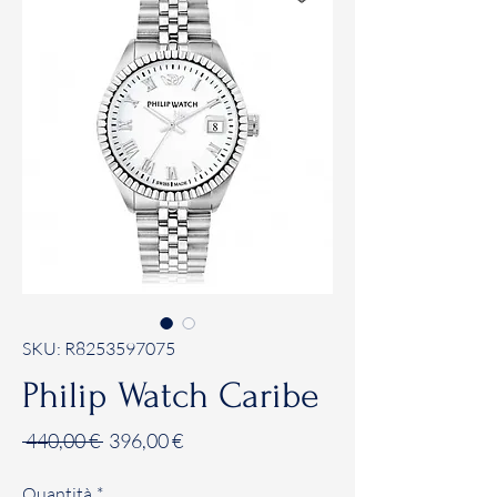
SKU: R8253597075
Philip Watch Caribe
Prezzo
Prezzo
 440,00 € 
396,00 €
regolare
scontato
Quantità
*