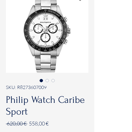
SKU: R8273607009
Philip Watch Caribe
Sport
Prezzo
Prezzo
 620,00 € 
558,00 €
regolare
scontato