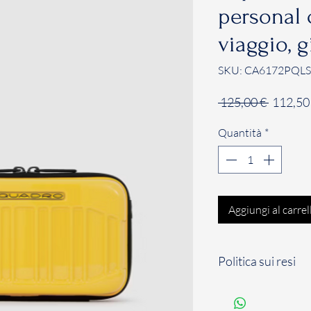
personal 
viaggio, g
SKU: CA6172PQLS
Prezzo
 125,00 € 
112,50
regolar
Quantità
*
Aggiungi al carrel
Politica sui resi
Il Cliente dispone d
solari a partire dal