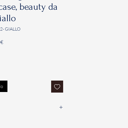
case, beauty da
iallo
2- GIALLO
Prezzo
 €
e
scontato
lo
i un massimo di sette (7) giorni
la data di consegna del Prodotto,