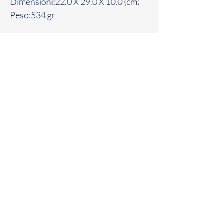
Dimensioni:22.0 X 29.0 X 10.0 (cm)
Peso:534 gr
Patania Gioielli
Corso Vittorio Emanuele III,
195/197/199
89900 Vibo Valentia (VV)
Telefono e Fax:
0963 45878
P.Iva e C.F. :
03474660796
E-mail:
info@pataniagioiellivibovalentia.it
Home
Termini e
Facebook
Shop
condizioni
Instagram
Collezione
Spedizioni e Resi