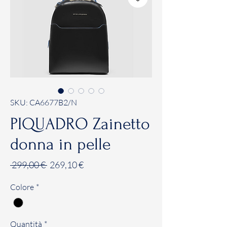
SKU: CA6677B2/N
PIQUADRO Zainetto
donna in pelle
Prezzo
Prezzo
 299,00 € 
269,10 €
regolare
scontato
Colore
*
Quantità
*