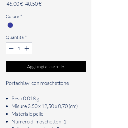
Prezzo
Prezzo
 45,00 € 
40,50 €
regolare
scontato
Colore
*
Quantità
*
Aggiungi al carrello
Portachiavi con moschettone
Peso
0.018 g
Misure
3,50 x 12,50 x 0,70 (cm)
Materiale
pelle
Numero di moschettoni
1