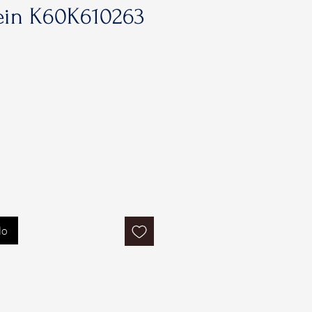
ein K60K610263
rezzo
contato
lo