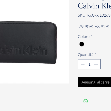
Calvin Kl
SKU: K60K610263
Prezzo
P
 79,90 € 
63,92 €
regolare
s
Colore
*
Quantità
*
Aggiungi al carrel