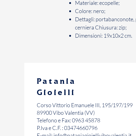
Materiale: ecopelle;
Colore: nero;
Dettagli: portabanconote,
cerniera Chiusura: zip;
Dimensioni: 19x10x2 cm.
Patania
Gioielli
Corso Vittorio Emanuele III, 195/197/199
89900 Vibo Valentia (VV)
Telefono e Fax: 0963 45878
P.Iva e C.F. : 03474660796
E-mail:
info@pataniagioiellivibovalentia.it