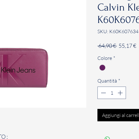
Calvin Kl
K60K607
SKU: K60K607634
Prezzo
P
 64,90 € 
55,17 €
regolare
s
Colore
*
Quantità
*
Aggiungi al carrel
O :