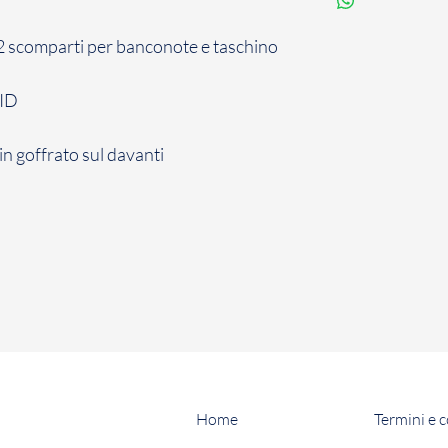
, 2 scomparti per banconote e taschino
FID
in goffrato sul davanti
Home
Termini e 