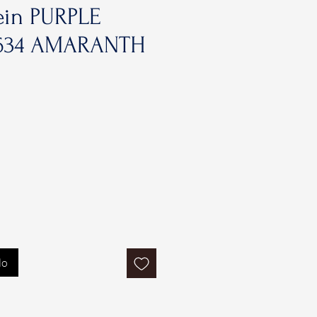
ein PURPLE
634 AMARANTH
rezzo
contato
lo