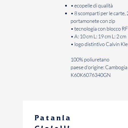
• ecopelle di qualità
• 8 scomparti per le carte
portamonete con zip
• tecnologia con blocco R
• A: 10 cm L: 19 cm L: 2 cm
• logo distintivo Calvin Kle
100% poliuretano
paese d'origine: Cambogia
K60K6076340GN
Patania