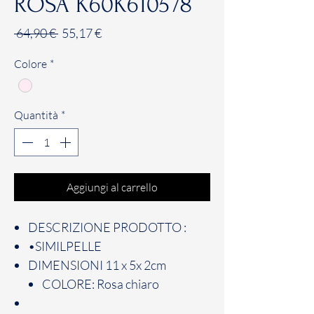
ROSA K60K610578
Prezzo
Prezzo
 64,90 € 
55,17 €
regolare
scontato
Colore
*
Quantità
*
Aggiungi al carrello
DESCRIZIONE PRODOTTO :
•SIMILPELLE
DIMENSIONI 11 x 5x 2cm
COLORE: Rosa chiaro