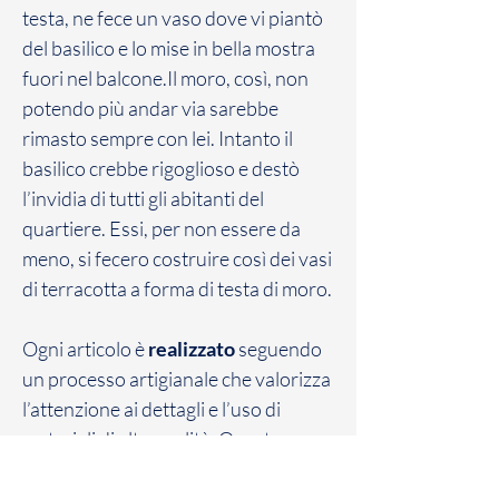
testa, ne fece un vaso dove vi piantò
del basilico e lo mise in bella mostra
fuori nel balcone.Il moro, così, non
potendo più andar via sarebbe
rimasto sempre con lei. Intanto il
basilico crebbe rigoglioso e destò
l’invidia di tutti gli abitanti del
quartiere. Essi, per non essere da
meno, si fecero costruire così dei vasi
di terracotta a forma di testa di moro.
Ogni articolo è
realizzato
seguendo
un processo artigianale che valorizza
l’attenzione ai dettagli e l’uso di
materiali di alta qualità. Questo
approccio consente di offrire
un
prodotto unico
, che riflette la