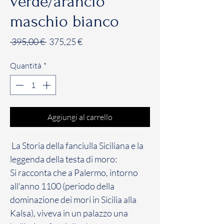
verde/arancio
maschio bianco
Prezzo
Prezzo
 395,00 € 
375,25 €
regolare
scontato
Quantità
*
Aggiungi al carrello
La Storia della fanciulla Siciliana e la
leggenda della testa di moro:
Si racconta che a Palermo, intorno
all'anno 1100 (periodo della
dominazione dei mori in Sicilia alla
Kalsa), viveva in un palazzo una