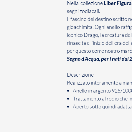
Nella collezione
Liber Figur
segni zodiacali.
Il fascino del destino scritto 
gioachimita. Ogni anello raffi
iconico Drago, la creatura de
rinascita e l'inizio dell'era de
per questo come nostro marc
Segno d'Acqua, per i nati dal
Descrizione
Realizzato interamente a ma
Anello in argento 925/100
Trattamento al rodio che i
Aperto sotto quindi adatta