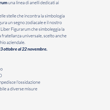
contratto con cui ha
arum
una linea di anelli dedicati ai
conformità con la n
Il Cliente ha 7 giorn
nelle stelle che incontra la simbologia
comunicazione di re
gura un segno zodiacale e il nostro
Gioielli il Prodotto 
l Liber Figurarum che simboleggia la
non avviene entro d
lla fratellanza universale, scelto anche
inefficace.
La restituzione dei
hio aziendale.
penalità per il Cli
 23 ottobre al 22 novembre.
sopra, il Cliente dov
restituzione dei Pro
no
0
mpedisce l'ossidazione
bile a diverse misure