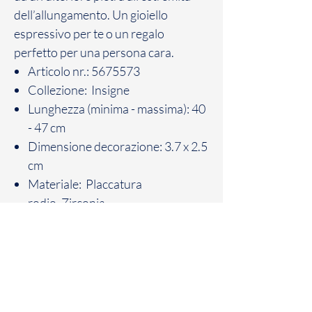
dell’allungamento. Un gioiello
espressivo per te o un regalo
perfetto per una persona cara.
Articolo nr.: 5675573
Collezione: Insigne
Lunghezza (minima - massima): 40
- 47 cm
Dimensione decorazione: 3.7 x 2.5
cm
Materiale: Placcatura
rodio, Zirconia
Colore: Bianco
Tipo di fermaglio: Moschettone