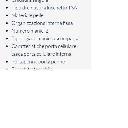
Tipo di chiusura
lucchetto TSA
Materiale
pelle
Organizzazione interna
fissa
Numero manici
2
Tipologia di manici
a scomparsa
Caratteristiche porta cellulare
tasca porta cellulare interna
Portapenne
porta penne
Portabiti
staccabile
Tasca porta oggetti
fissa
Litraggio
40
Cinghie fermabiti
Sì
Porta iPad®Air-iPad Pro 9.7/iPad
11"
fisso
Pelle origine animale
Bovine
Composizione Tessuto