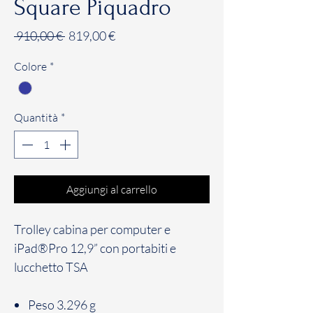
Square Piquadro
Prezzo
Prezzo
 910,00 € 
819,00 €
regolare
scontato
Colore
*
Quantità
*
Aggiungi al carrello
Trolley cabina per computer e
iPad®Pro 12,9” con portabiti e
lucchetto TSA
Peso
3.296 g