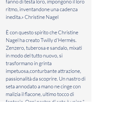
fanno di testa loro, impongono il loro
ritmo, inventandone una cadenza
inedita.» Christine Nagel
È con questo spirito che Christine
Nagel ha creato Twilly d’Hermès.
Zenzero, tuberosa e sandalo, mixati
in modo del tutto nuovo, si
trasformano in grinta
impetuosa,conturbante attrazione,
passionalità da scoprire. Un nastro di
seta annodato a mano ne cinge con
malizia il flacone, ultimo tocco di
fantasia. Ogni nastro di seta è unico."
Politica sui resi