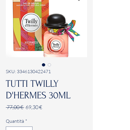
SKU: 3346130422471
TUTTI TWILLY
D'HERMES 30ML
Prezzo
Prezzo
 77,00 € 
69,30 €
regolare
scontato
Quantità
*