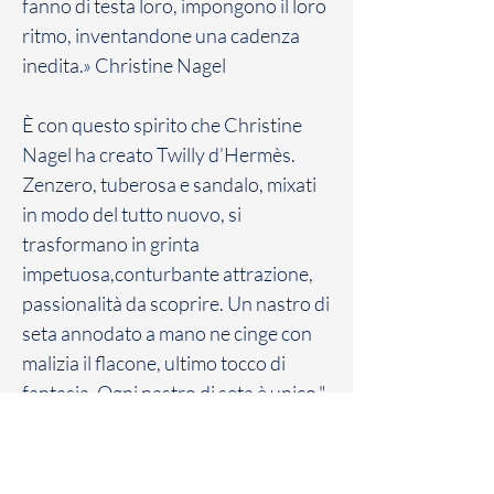
fanno di testa loro, impongono il loro
ritmo, inventandone una cadenza
inedita.» Christine Nagel
È con questo spirito che Christine
Nagel ha creato Twilly d’Hermès.
Zenzero, tuberosa e sandalo, mixati
in modo del tutto nuovo, si
trasformano in grinta
impetuosa,conturbante attrazione,
passionalità da scoprire. Un nastro di
seta annodato a mano ne cinge con
malizia il flacone, ultimo tocco di
fantasia. Ogni nastro di seta è unico."
Politica sui resi