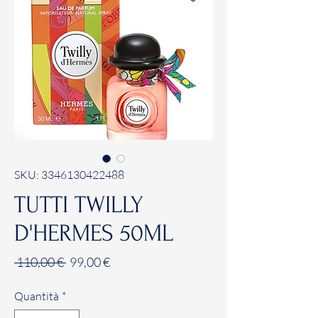
SKU: 3346130422488
TUTTI TWILLY
D'HERMES 50ML
Prezzo
Prezzo
 110,00 € 
99,00 €
regolare
scontato
Quantità
*