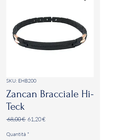
SKU: EHB200
Zancan Bracciale Hi-
Teck
Prezzo
Prezzo
 68,00 € 
61,20 €
regolare
scontato
Quantità
*