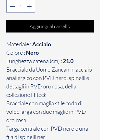
Aggiungi al carrello
Materiale :
Acciaio
Colore :
Nero
Lunghezza catena (cm) :
21.0
Bracciale da Uomo Zancan in acciaio
anallergico con PVD nero, spinelli e
dettagli in PVD oro rosa, della
collezione Hiteck
Bracciale con maglia stile coda di
volpe larga con due maglie in PVD
oro rosa
Targa centrale con PVD nero e una
fila di spinelli neri