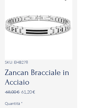
SKU: EHB278
Zancan Bracciale in
Acciaio
Prezzo
Prezzo
 68,00 € 
61,20 €
regolare
scontato
Quantità
*